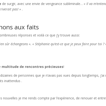
e
de surgir, avec une envie de vengeance subliminale…
« Il va m’entend
rriverait pas! » .
nons aux faits
nombreuses réponses et voilà ce que j’y trouve aussi:
bien sûr échangeons ». « Stéphanie qu’est-ce que je peux faire pour toi ?
ne
multitude de rencontres précieuses
!
rs dizaines de personnes que je n’avais pas vues depuis longtemps, j’a
ts inattendus .
s nouvelles je me rends compte par l’expérience, de renouer et entre