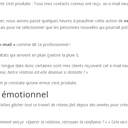
 s’est produite : Tous mes contacts connus ont reçu un e-mail neut
r, nous avions passé quelques heures à peaufiner cette action de
n
ais pour ne sélectionner que les personnes nouvelles qui pourrait po
e-mail »
comme dit ce professionnel !
tats qui arrivent en pluie (j’adore la pluie !).
 longue date donc certaines sont mes clients reçoivent cet e-mail ne
ie, Notre relation est-elle devenue si distante ? »
et je constate qu’une erreur s’est produite.
 émotionnel
 j’allais gâcher tout ce travail de réseau fait depuis des années pour cr
mment vais-je réparer la relation, retrouver la confiance ? » « Cela va-t