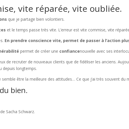
ise, vite réparée, vite oubliée.
çons
que je partage bien volontiers.
ces
et le temps passe très vite. L’erreur est vite commise, vite réparée
es.
En prendre conscience vite, permet de passer à l’action pl
nérabilité
permet de créer une
confiance
nouvelle avec ses interloc
eux de recruter de nouveaux clients que de fidéliser les anciens. Aujou
vu depuis longtemps.
semble être la meilleure des attitudes… Ce que j’ai très souvent du 
 du bien.
le de Sacha Schwarz.