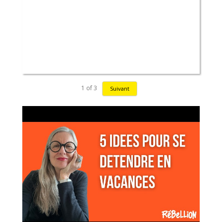
1
of
3
Suivant