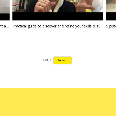
How to create a great Linkedin profile, for student and young professionals
Practical guide to discover and refine your skills & superpower
1
of
3
Suivant
Newsletter