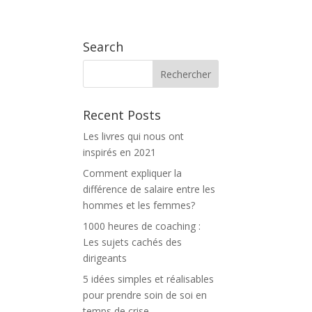
 PROPOS
BLOG
THE INSPILAB TV
CONTACT
Search
Recent Posts
Les livres qui nous ont
inspirés en 2021
Comment expliquer la
différence de salaire entre les
hommes et les femmes?
1000 heures de coaching :
Les sujets cachés des
dirigeants
5 idées simples et réalisables
pour prendre soin de soi en
temps de crise.