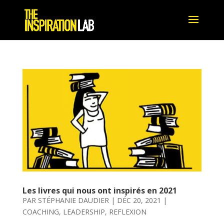
Les livres qui nous ont inspirés en 2021
PAR
STÉPHANIE DAUDIER
|
DÉC 20, 2021
|
COACHING
,
LEADERSHIP
,
REFLEXION