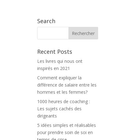
 PROPOS
BLOG
THE INSPILAB TV
CONTACT
Search
Recent Posts
Les livres qui nous ont
inspirés en 2021
Comment expliquer la
différence de salaire entre les
hommes et les femmes?
1000 heures de coaching :
Les sujets cachés des
dirigeants
5 idées simples et réalisables
pour prendre soin de soi en
temps de crise.