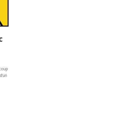
c
ucoup
d’un